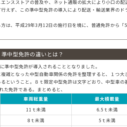
ニエンスストアの普及や、ネット通販の拡大により小口の配
ど行えず、この準中型免許の導入により配送・輸送業界のド
方は、平成29年3月12日の施行日を境に、普通免許から「
、準中型免許の違いとは？
たに準中型免許が導入されることとなりました。
に複雑となった中型自動車関係の免許を整理すると、１つ大
るということ。８ｔ限定中型免許は文字どおり、中型車の基
れた免許である。まとめると、
車両総重量
最大積載量
11ｔ未満
6.5ｔ未満
8ｔ未満
5ｔ未満