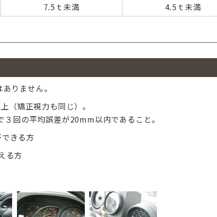
7.5ｔ未満
4.5ｔ未満
はありません。
8以上（矯正視力も同じ）。
で３回の平均誤差が20mm以内であること。
ができる方
える方