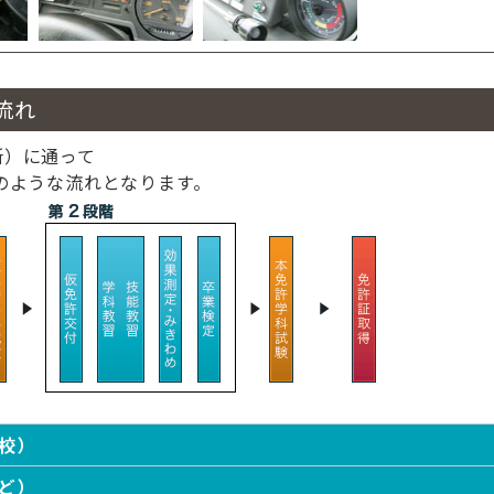
流れ
所）に通って
のような流れとなります。
。
校）
ど）