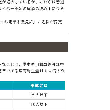
送が増大しているが、これらは普通
ライバー不足の解消の決め手になる
5ｔ限定準中型免許」に名称が変更
きなことは、準中型自動車免許は中
準である車両総重量11ｔ未満のう
乗車定員
29人以下
10人以下